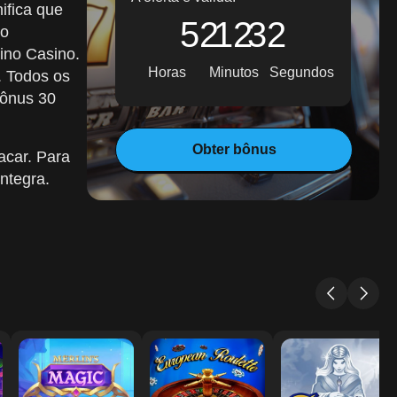
ifica que
52
12
29
to
ino Casino.
Horas
Minutos
Segundos
. Todos os
bônus 30
Obter bônus
acar. Para
ntegra.