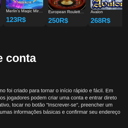
Merlin's Magic Mirror
European Roulette Christmas Edition
Avalon
123R$
250R$
268R$
e conta
o foi criado para tornar o início rápido e fácil. Em
os jogadores podem criar uma conta e entrar direto
ativo, tocar no botão "Inscrever-se", preencher um
umas informações básicas e confirmar seu endereço