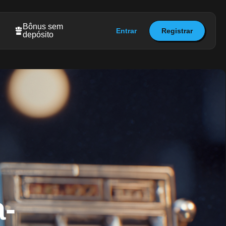
Bônus sem
Entrar
Registrar
depósito
a-