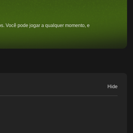
dos. Você pode jogar a qualquer momento, e
Hide