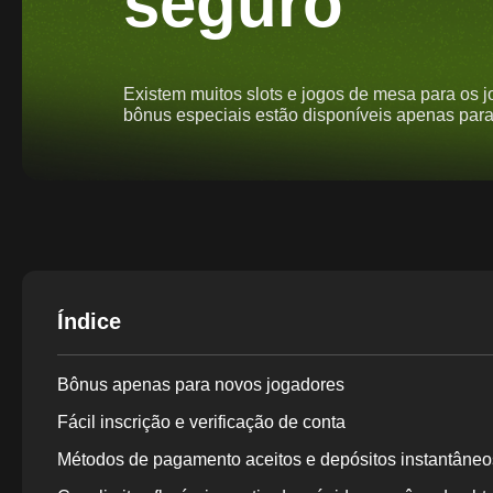
seguro
Existem muitos slots e jogos de mesa para os j
bônus especiais estão disponíveis apenas para
Índice
Bônus apenas para novos jogadores
Fácil inscrição e verificação de conta
Métodos de pagamento aceitos e depósitos instantâneo