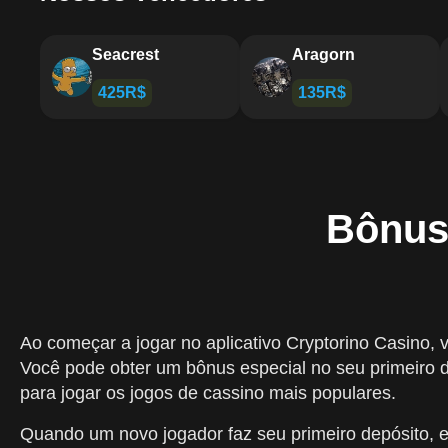
Dragon
Seacrest
19R$
425R$
Bônus
Ao começar a jogar no aplicativo Cryptorino Casino
Você pode obter um bônus especial no seu primeiro d
para jogar os jogos de cassino mais populares.
Quando um novo jogador faz seu primeiro depósito, e