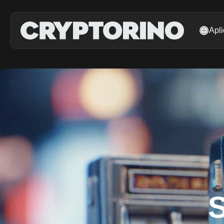
Apli
S