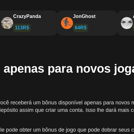
Aragorn
CrazyPanda
135R$
113R$
 apenas para novos jog
, você receberá um bônus disponível apenas para novos
epósito assim que criar uma conta. Isso lhe dará mais c
le pode obter um bônus de jogo que pode dobrar seus c