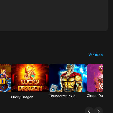
Ver tudo
Cirque Du Solei
Thunderstruck 2
Lucky Dragon