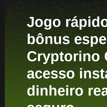
Jogo rápid
bônus espec
Cryptorino 
acesso ins
dinheiro re