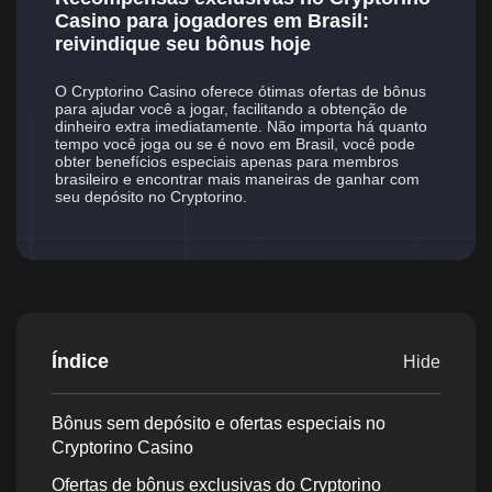
Casino para jogadores em Brasil:
reivindique seu bônus hoje
O Cryptorino Casino oferece ótimas ofertas de bônus
para ajudar você a jogar, facilitando a obtenção de
dinheiro extra imediatamente. Não importa há quanto
tempo você joga ou se é novo em Brasil, você pode
obter benefícios especiais apenas para membros
brasileiro e encontrar mais maneiras de ganhar com
seu depósito no Cryptorino.
Índice
Hide
Bônus sem depósito e ofertas especiais no
Cryptorino Casino
Ofertas de bônus exclusivas do Cryptorino