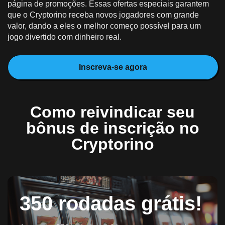
página de promoções. Essas ofertas especiais garantem
que o Cryptorino receba novos jogadores com grande
valor, dando a eles o melhor começo possível para um
jogo divertido com dinheiro real.
Inscreva-se agora
Como reivindicar seu
bônus de inscrição no
Cryptorino
350 rodadas grátis!