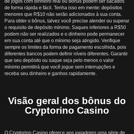
de jogos com dinheiro real ou bônus podem ser sacados
de forma rápida e fácil. Tenha isso em mente: depósitos
menores que R$10 não serão adicionados à sua conta.
Para obter o bônus, talvez você precise atender ou superar
o requisito de depósito mínimo. Saques inferiores a R$50
podem não ser realizados e o dinheiro pode permanecer
em sua conta até que o mínimo seja atingido. Verifique
sempre os limites da forma de pagamento escolhida, pois
diferentes bancos podem definir níveis diferentes. Garantir
que seu depósito ou saque seja pelo menos o valor
mínimo permitirá que você jogue sem interrupções e
receba seu dinheiro e ganhos rapidamente.
Visão geral dos bônus do
Cryptorino Casino
O Cryptorino Casino oferece aos jogadores uma série de