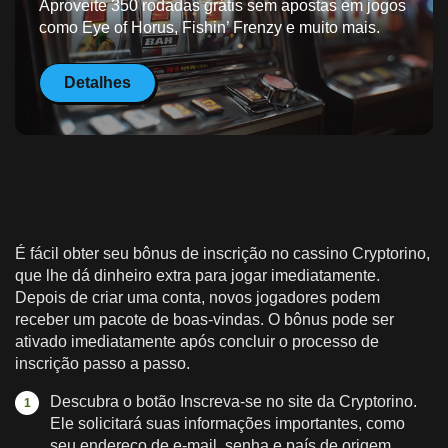
Aproveite 350 rodadas grátis sem apostas em jogos
como Eye of Horus, Fishin’ Frenzy e muito mais.
Detalhes
É fácil obter seu bônus de inscrição no cassino Cryptorino,
que lhe dá dinheiro extra para jogar imediatamente.
Depois de criar uma conta, novos jogadores podem
receber um pacote de boas-vindas. O bônus pode ser
ativado imediatamente após concluir o processo de
inscrição passo a passo.
Descubra o botão Inscreva-se no site da Cryptorino.
Ele solicitará suas informações importantes, como
seu endereço de e-mail, senha e país de origem.