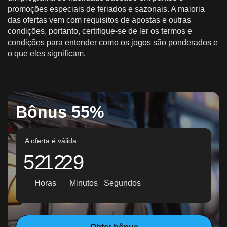
promoções especiais de feriados e sazonais. A maioria
das ofertas vem com requisitos de apostas e outras
condições, portanto, certifique-se de ler os termos e
condições para entender como os jogos são ponderados e
o que eles significam.
Bônus 55%
A oferta é válida:
52
12
28
Horas
Minutos
Segundos