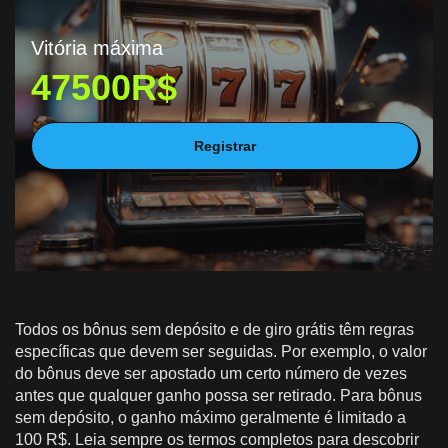
Vitória máxima
47500R$
Registrar
Todos os bônus sem depósito e de giro grátis têm regras
específicas que devem ser seguidas. Por exemplo, o valor
do bônus deve ser apostado um certo número de vezes
antes que qualquer ganho possa ser retirado. Para bônus
sem depósito, o ganho máximo geralmente é limitado a
100 R$. Leia sempre os termos completos para descobrir