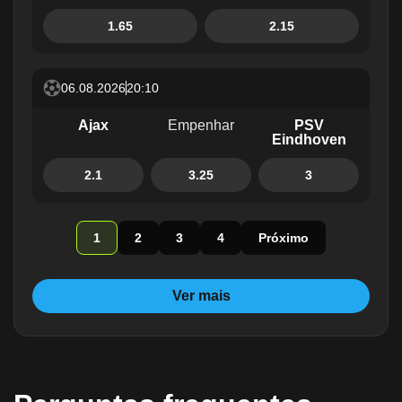
1.65
2.15
06.08.2026
20:10
Ajax
Empenhar
PSV
Eindhoven
2.1
3.25
3
1
2
3
4
Próximo
Ver mais