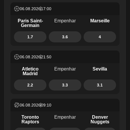
06.08.2026
17:00
Paris Saint-
Empenhar
Marseille
Germain
1.7
3.6
4
06.08.2026
21:50
Atletico
Empenhar
Sevilla
Madrid
2.2
3.3
3.1
06.08.2026
09:10
Toronto
Empenhar
Denver
Raptors
Nuggets