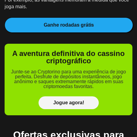
joga mais.
Ganhe rodadas grátis
A aventura definitiva do cassino
criptográfico
Junte-se ao Cryptorino para uma experiência de jogo
perfeita. Desfrute de depósitos instantâneos, jogo
anônimo e saques extremamente rápidos em suas
criptomoedas favoritas.
Jogue agora!
Ofertas exclusivas para