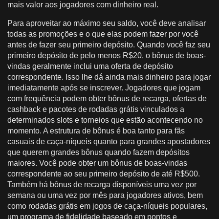
mais valor aos jogadores com dinheiro real.
Para aproveitar ao máximo seu saldo, você deve analisar
todas as promoções e o que elas podem fazer por você
antes de fazer seu primeiro depósito. Quando você faz seu
primeiro depósito de pelo menos R$20, o bônus de boas-
vindas geralmente inclui uma oferta de depósito
correspondente. Isso lhe dá ainda mais dinheiro para jogar
imediatamente após se inscrever. Jogadores que jogam
com frequência podem obter bônus de recarga, ofertas de
cashback e pacotes de rodadas grátis vinculados a
determinados slots e torneios que estão acontecendo no
momento. A estrutura de bônus é boa tanto para fãs
casuais de caça-níqueis quanto para grandes apostadores
que querem grandes bônus quando fazem depósitos
maiores. Você pode obter um bônus de boas-vindas
correspondente ao seu primeiro depósito de até R$500.
Também há bônus de recarga disponíveis uma vez por
semana ou uma vez por mês para jogadores ativos, bem
como rodadas grátis em jogos de caça-níqueis populares,
um programa de fidelidade baseado em pontos e