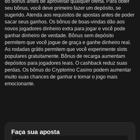
do bônus antes de aproveitar qualquer oferta. Para obter
seu bônus, você deve primeiro fazer um depósito, se
sugerido. Atenda aos requisitos de apostas antes de poder
sacar seus ganhos. Os bônus de boas-vindas dão aos
novos jogadores dinheiro extra para jogar e você pode
ganhar dinheiro de verdade. Bônus sem depósito
permitem que você jogue de graça e ganhe dinheiro real.
As rodadas grátis permitem que você experimente slots
populares gratuitamente. Bônus de recarga aumentam
depósitos para jogadores leais. O cashback reduz suas
perdas. Os bônus do Cryptorino Casino podem aumentar
muito suas chances de ganhar e tornar o jogo mais
emocionante.
Faça sua aposta