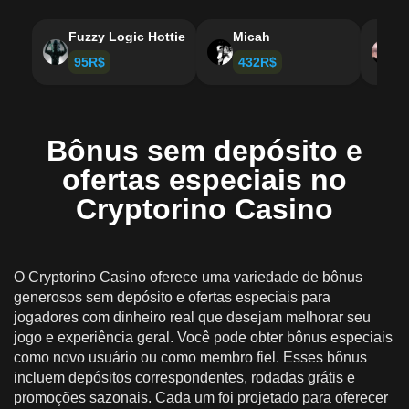
Fuzzy Logic Hottie
Micah
B
95R$
432R$
Bônus sem depósito e
ofertas especiais no
Cryptorino Casino
O Cryptorino Casino oferece uma variedade de bônus
generosos sem depósito e ofertas especiais para
jogadores com dinheiro real que desejam melhorar seu
jogo e experiência geral. Você pode obter bônus especiais
como novo usuário ou como membro fiel. Esses bônus
incluem depósitos correspondentes, rodadas grátis e
promoções sazonais. Cada um foi projetado para oferecer