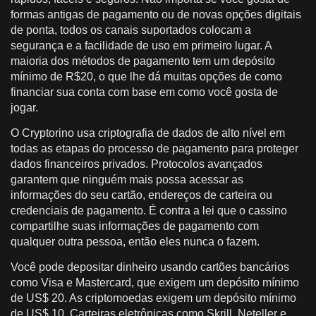
formas antigas de pagamento ou de novas opções digitais
de ponta, todos os canais suportados colocam a
segurança e a facilidade de uso em primeiro lugar. A
maioria dos métodos de pagamento tem um depósito
mínimo de R$20, o que lhe dá muitas opções de como
financiar sua conta com base em como você gosta de
jogar.
O Cryptorino usa criptografia de dados de alto nível em
todas as etapas do processo de pagamento para proteger
dados financeiros privados. Protocolos avançados
garantem que ninguém mais possa acessar as
informações do seu cartão, endereços de carteira ou
credenciais de pagamento. É contra a lei que o cassino
compartilhe suas informações de pagamento com
qualquer outra pessoa, então eles nunca o fazem.
Você pode depositar dinheiro usando cartões bancários
como Visa e Mastercard, que exigem um depósito mínimo
de US$ 20. As criptomoedas exigem um depósito mínimo
de US$ 10. Carteiras eletrônicas como Skrill, Neteller e