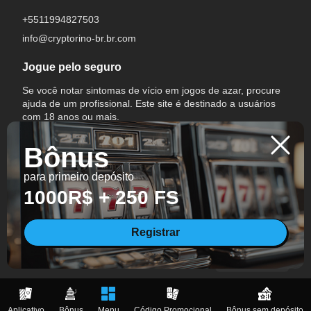
+5511994827503
info@cryptorino-br.br.com
Jogue pelo seguro
Se você notar sintomas de vício em jogos de azar, procure
ajuda de um profissional. Este site é destinado a usuários
com 18 anos ou mais.
Bônus
para primeiro depósito
1000R$ + 250 FS
Registrar
All Rights Reserved.
Aplicativo
Bônus
Menu
Código Promocional
Bônus sem depósito