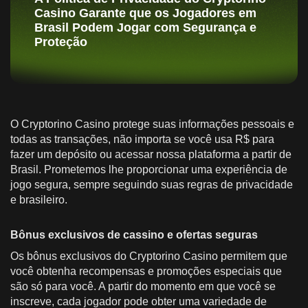
Casino Garante que os Jogadores em
Brasil Podem Jogar com Segurança e
Proteção
O Cryptorino Casino protege suas informações pessoais e
todas as transações, não importa se você usa R$ para
fazer um depósito ou acessar nossa plataforma a partir de
Brasil. Prometemos lhe proporcionar uma experiência de
jogo segura, sempre seguindo suas regras de privacidade
e brasileiro.
Bônus exclusivos de cassino e ofertas seguras
Os bônus exclusivos do Cryptorino Casino permitem que
você obtenha recompensas e promoções especiais que
são só para você. A partir do momento em que você se
inscreve, cada jogador pode obter uma variedade de