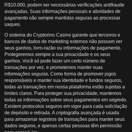
R$10.000, podem ser necessárias verificações antifraude
avançadas. Suas informações pessoais e atividades de
pagamento são sempre mantidas seguras ao processar
saques.
O sistema do Cryptorino Casino garante que terceiros e
bancos de dados de marketing externos não possam ver
seus ganhos, livro-razão ou informações de pagamento.
Protegeremos sempre a sua privacidade e os seus
ganhos. Você só pode fazer um certo número de
transações por vez, e prometemos manter suas
informações seguras. Como forma de promover jogos
responsáveis e manter sua identidade e fundos seguros,
todas as transações em nossa plataforma estão sujeitas a
limites claros. Para proteger sua privacidade, mantemos
todas as informações sobre seus pagamentos em segredo.
Existem protocolos seguros em vigor para cada solicitação
de depósito e retirada. A criptografia avançada é usada
para armazenar registros de transações para manter seus
dados seguros, e apenas certas pessoas têm permissão