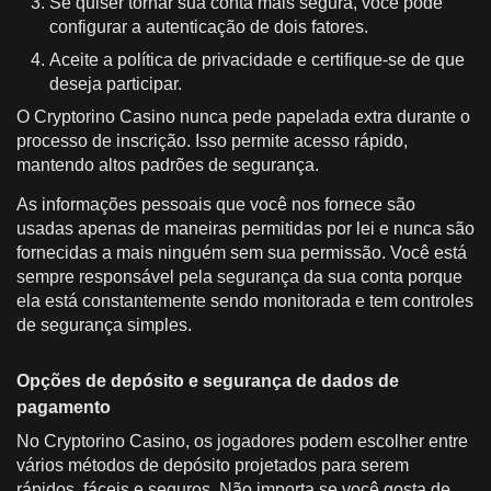
Se quiser tornar sua conta mais segura, você pode
configurar a autenticação de dois fatores.
Aceite a política de privacidade e certifique-se de que
deseja participar.
O Cryptorino Casino nunca pede papelada extra durante o
processo de inscrição. Isso permite acesso rápido,
mantendo altos padrões de segurança.
As informações pessoais que você nos fornece são
usadas apenas de maneiras permitidas por lei e nunca são
fornecidas a mais ninguém sem sua permissão. Você está
sempre responsável pela segurança da sua conta porque
ela está constantemente sendo monitorada e tem controles
de segurança simples.
Opções de depósito e segurança de dados de
pagamento
No Cryptorino Casino, os jogadores podem escolher entre
vários métodos de depósito projetados para serem
rápidos, fáceis e seguros. Não importa se você gosta de