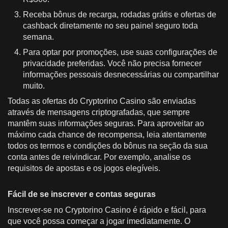
Receba bônus de recarga, rodadas grátis e ofertas de
cashback diretamente no seu painel seguro toda
semana.
Para optar por promoções, use suas configurações de
privacidade preferidas. Você não precisa fornecer
informações pessoais desnecessárias ou compartilhar
muito.
Todas as ofertas do Cryptorino Casino são enviadas
através de mensagens criptografadas, que sempre
mantêm suas informações seguras. Para aproveitar ao
máximo cada chance de recompensa, leia atentamente
todos os termos e condições do bônus na seção da sua
conta antes de reivindicar. Por exemplo, analise os
requisitos de apostas e os jogos elegíveis.
Fácil de se inscrever e contas seguras
Inscrever-se no Cryptorino Casino é rápido e fácil, para
que você possa começar a jogar imediatamente. O