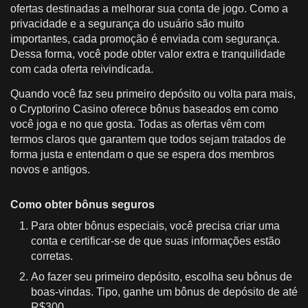
ofertas destinadas a melhorar sua conta de jogo. Como a
privacidade e a segurança do usuário são muito
importantes, cada promoção é enviada com segurança.
Dessa forma, você pode obter valor extra e tranquilidade
com cada oferta reivindicada.
Quando você faz seu primeiro depósito ou volta para mais,
o Cryptorino Casino oferece bônus baseados em como
você joga e no que gosta. Todas as ofertas vêm com
termos claros que garantem que todos sejam tratados de
forma justa e entendam o que se espera dos membros
novos e antigos.
Como obter bônus seguros
Para obter bônus especiais, você precisa criar uma
conta e certificar-se de que suas informações estão
corretas.
Ao fazer seu primeiro depósito, escolha seu bônus de
boas-vindas. Tipo, ganhe um bônus de depósito de até
R$300.