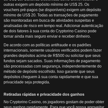
outras exigem um depósito mínimo de US$ 25. Os
vouchers pré-pagos (se disponíveis) exigem um depósito
mínimo de US$ 20. Todas as transações de pagamento
são monitoradas em busca de atividades suspeitas e
analisadas de risco em tempo real. Adicionar autenticação
de dois fatores à sua conta do Cryptorino Casino pode
tornar ainda mais seguro enviar e receber dinheiro.
De acordo com as políticas antifraude e os padrões
internacionais, somente usuários verificados podem fazer
grandes depósitos acima de R$500 ou solicitar que seus
fundos sejam sacados. Suas informações de pagamento
são processadas com segurança, independentemente do
método de depósito escolhido. Isso garante que seus
depósitos cheguem à sua conta rapidamente e que sua
privacidade seja protegida.
Retiradas rápidas e privacidade dos ganhos
No Cryptorino Casino, os jogadores gostam de poder obter
seus ganhos rapidamente. Para que você possa aproveitar