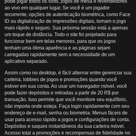
pode jogar todos os slots, jogos de mesa e revendedores
ao vivo em qualquer lugar. Se você é um jogador
recorrente, opções de autenticação biométrica, como Face
ID ou digitalização de impressões digitais, tornam o jogo
mais rápido e seguro. Sua próxima sessão está a apenas
um toque de distância. Todo o site foi projetado para
funcionar bem em telas menores, para que os jogos
tenham uma ótima aparência e as páginas sejam
carregadas rapidamente sem a necessidade de um
aplicativo separado.
Assim como no desktop, é fácil alternar entre gerenciar sua
carteira, lobbies de jogos e promoções quando você
estiver em sua conta. Ao usar um navegador móvel, você
pode fazer depósitos e retiradas a partir de 20 R$ por
transação. Isso permite que você monitore seu equilíbrio,
não importa onde esteja. Faça login rapidamente com seu
endereço de e-mail, senha ou biometria. Menus fáceis de
usar para acesso rápido a jogos e configurações de conta.
Depósitos e saques instantâneos da sua carteira móvel.
Acesso total a promoções e recompensas de fidelidade no