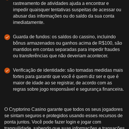
rastreamento de atividades ajuda a encontrar e
impedir quaisquer tentativas suspeitas de acessar ou
abusar das informações ou do saldo da sua conta
imediatamente.
Guarda de fundos: os saldos do cassino, incluindo
bônus armazenados ou ganhos acima de R$100, são
mantidos em contas separadas para impedir fraudes
ou transferências que não deveriam acontecer.
Verificação de identidade: são tomadas medidas mais
fortes para garantir que você é quem diz ser e que é
maior de idade ao se registrar, de acordo com as
regras sobre jogo responsável e segurança financeira.
O Cryptorino Casino garante que todos os seus jogadores
se sintam seguros e protegidos usando esses recursos de
ponta juntos. Você pode fazer login e jogar com
tranquilidade, sabendo que suas informações e transações