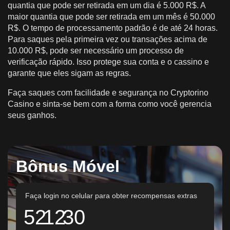
quantia que pode ser retirada em um dia é 5.000 R$. A
maior quantia que pode ser retirada em um mês é 50.000
R$. O tempo de processamento padrão é de até 24 horas.
Para saques pela primeira vez ou transações acima de
10.000 R$, pode ser necessário um processo de
verificação rápido. Isso protege sua conta e o cassino e
garante que eles sigam as regras.
Faça saques com facilidade e segurança no Cryptorino
Casino e sinta-se bem com a forma como você gerencia
seus ganhos.
Bônus Móvel
Faça login no celular para obter recompensas extras
52
12
28