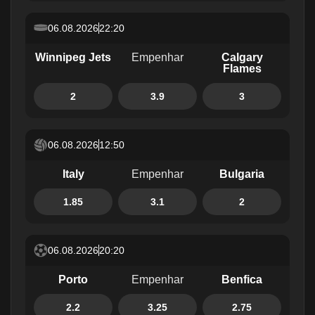
06.08.2026
22:20
Winnipeg Jets
Empenhar
Calgary
Flames
2
3.9
3
06.08.2026
12:50
Italy
Empenhar
Bulgaria
1.85
3.1
2
06.08.2026
20:20
Porto
Empenhar
Benfica
2.2
3.25
2.75