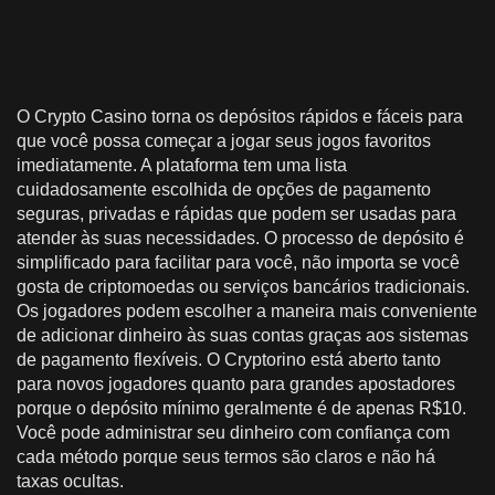
O Crypto Casino torna os depósitos rápidos e fáceis para
que você possa começar a jogar seus jogos favoritos
imediatamente. A plataforma tem uma lista
cuidadosamente escolhida de opções de pagamento
seguras, privadas e rápidas que podem ser usadas para
atender às suas necessidades. O processo de depósito é
simplificado para facilitar para você, não importa se você
gosta de criptomoedas ou serviços bancários tradicionais.
Os jogadores podem escolher a maneira mais conveniente
de adicionar dinheiro às suas contas graças aos sistemas
de pagamento flexíveis. O Cryptorino está aberto tanto
para novos jogadores quanto para grandes apostadores
porque o depósito mínimo geralmente é de apenas R$10.
Você pode administrar seu dinheiro com confiança com
cada método porque seus termos são claros e não há
taxas ocultas.