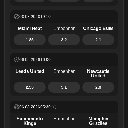
06.08.2026
19:10
Miami Heat
Empenhar
Chicago Bulls
1.85
3.2
2.1
06.08.2026
16:00
Leeds United
Empenhar
Newcastle
United
2.35
3.1
2.6
06.08.2026
05:30
Sacramento
Empenhar
Memphis
Kings
Grizzlies