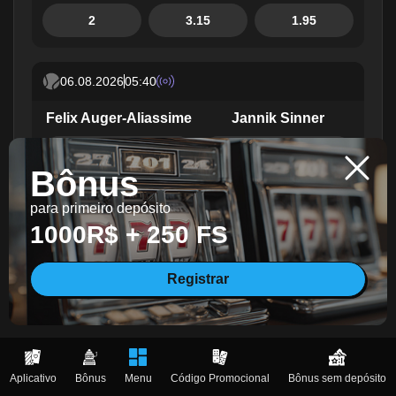
2
3.15
1.95
06.08.2026
05:40
Felix Auger-Aliassime
Jannik Sinner
1.85
1.95
Bônus
para primeiro depósito
1
2
3
4
Próximo
1000R$ + 250 FS
Ver mais
Registrar
Perguntas frequentes
Aplicativo
Bônus
Menu
Código Promocional
Bônus sem depósito