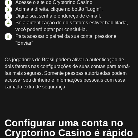
Acesse o site do Cryptorino Casino.
Acima à direita, clique no botão "Login".
Digite sua senha e endereço de e-mail.
Se a autenticação de dois fatores estiver habilitada,
você poderá optar por concluí-la.
Para acessar o painel da sua conta, pressione
"Enviar"
Os jogadores de Brasil podem ativar a autenticação de
dois fatores nas configurações de suas contas para torná-
las mais seguras. Somente pessoas autorizadas podem
acessar seu dinheiro e informações pessoais com essa
camada extra de segurança.
Configurar uma conta no
Cryptorino Casino é rápido