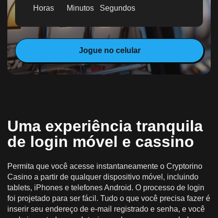
Horas
Minutos
Segundos
Jogue no celular
Uma experiência tranquila
de login móvel e cassino
Permita que você acesse instantaneamente o Cryptorino
Casino a partir de qualquer dispositivo móvel, incluindo
tablets, iPhones e telefones Android. O processo de login
foi projetado para ser fácil. Tudo o que você precisa fazer é
inserir seu endereço de e-mail registrado e senha, e você