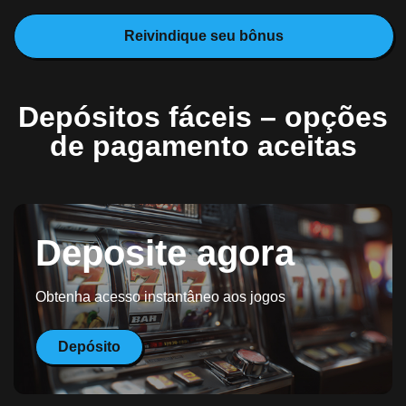
Reivindique seu bônus
Depósitos fáceis – opções
de pagamento aceitas
Deposite agora
Obtenha acesso instantâneo aos jogos
Depósito