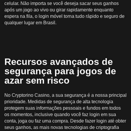
celular. Não importa se você deseja sacar seus ganhos
após um jogo ao vivo ou girar rapidamente enquanto
espera na fila, o login móvel torna tudo rápido e seguro de
qualquer lugar em Brasil.
Recursos avançados de
segurança para jogos de
azar sem risco
No Cryptorino Casino, a sua segurança é a nossa principal
prioridade. Medidas de segurança de alta tecnologia
protegem suas informações pessoais e fundos em todos
os momentos, inclusive quando você faz login em sua
conta, joga ou faz uma compra. Desde fazer login até obter
seus ganhos, as mais novas tecnologias de criptografia