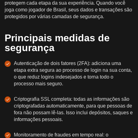
protegem cada etapa da sua experiência. Quando você
joga como jogador de Brasil, seus dados e transações são
protegidos por várias camadas de segurança.
Principais medidas de
segurança
Autenticação de dois fatores (2FA): adiciona uma
etapa extra segura ao processo de login na sua conta,
o que reduz logins indesejados e torna todo o
processo mais seguro.
Criptografia SSL completa: todas as informações são
criptografadas automaticamente, para que pessoas de
fora não possam lê-las. Isso inclui depósitos, saques e
informações pessoais.
Monitoramento de fraudes em tempo real: o