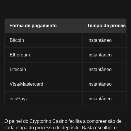
Forma de pagamento
Tempo de process
Bitcoin
Instantâneo
Ethereum
Instantâneo
Litecoin
Instantâneo
Visa/Mastercard
Instantâneo
ecoPayz
Instantâneo
O painel do Cryptorino Casino facilita a compreensão de
cada etapa do processo de depósito. Basta escolher o