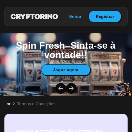
Entrar
Registrar
Spin Fresh–Sinta-se à
vontade!!
Jogue agora
Lar
Termos e Condições
Termos e condições do Cryptorino