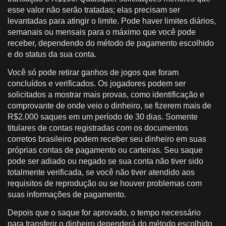
esse valor não serão tratadas; elas precisam ser
levantadas para atingir o limite. Pode haver limites diários,
semanais ou mensais para o máximo que você pode
receber, dependendo do método de pagamento escolhido
e do status da sua conta.
Você só pode retirar ganhos de jogos que foram
concluídos e verificados. Os jogadores podem ser
solicitados a mostrar mais provas, como identificação e
comprovante de onde veio o dinheiro, se fizerem mais de
R$2.000 saques em um período de 30 dias. Somente
titulares de contas registradas com os documentos
corretos brasileiro podem receber seu dinheiro em suas
próprias contas de pagamento ou carteiras. Seu saque
pode ser adiado ou negado se sua conta não tiver sido
totalmente verificada, se você não tiver atendido aos
requisitos de reprodução ou se houver problemas com
suas informações de pagamento.
Depois que o saque for aprovado, o tempo necessário
para transferir o dinheiro dependerá do método escolhido