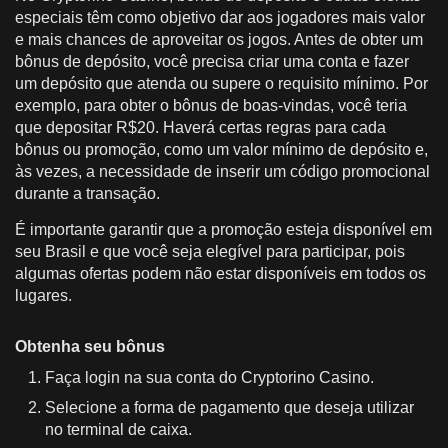
especiais têm como objetivo dar aos jogadores mais valor
e mais chances de aproveitar os jogos. Antes de obter um
bônus de depósito, você precisa criar uma conta e fazer
um depósito que atenda ou supere o requisito mínimo. Por
exemplo, para obter o bônus de boas-vindas, você teria
que depositar R$20. Haverá certas regras para cada
bônus ou promoção, como um valor mínimo de depósito e,
às vezes, a necessidade de inserir um código promocional
durante a transação.
É importante garantir que a promoção esteja disponível em
seu Brasil e que você seja elegível para participar, pois
algumas ofertas podem não estar disponíveis em todos os
lugares.
Obtenha seu bônus
Faça login na sua conta do Cryptorino Casino.
Selecione a forma de pagamento que deseja utilizar
no terminal de caixa.