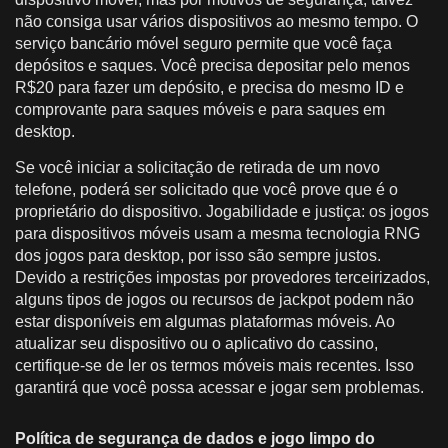
não consiga usar vários dispositivos ao mesmo tempo. O
serviço bancário móvel seguro permite que você faça
depósitos e saques. Você precisa depositar pelo menos
R$20 para fazer um depósito, e precisa do mesmo ID e
comprovante para saques móveis e para saques em
desktop.
Se você iniciar a solicitação de retirada de um novo
telefone, poderá ser solicitado que você prove que é o
proprietário do dispositivo. Jogabilidade e justiça: os jogos
para dispositivos móveis usam a mesma tecnologia RNG
dos jogos para desktop, por isso são sempre justos.
Devido a restrições impostas por provedores terceirizados,
alguns tipos de jogos ou recursos de jackpot podem não
estar disponíveis em algumas plataformas móveis. Ao
atualizar seu dispositivo ou o aplicativo do cassino,
certifique-se de ler os termos móveis mais recentes. Isso
garantirá que você possa acessar e jogar sem problemas.
Política de segurança de dados e jogo limpo do