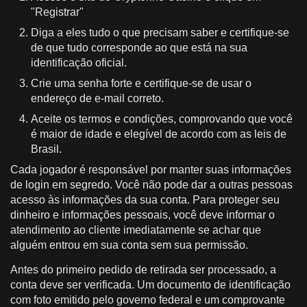
"Registrar"
Diga a eles tudo o que precisam saber e certifique-se
de que tudo corresponde ao que está na sua
identificação oficial.
Crie uma senha forte e certifique-se de usar o
endereço de e-mail correto.
Aceite os termos e condições, comprovando que você
é maior de idade e elegível de acordo com as leis de
Brasil.
Cada jogador é responsável por manter suas informações
de login em segredo. Você não pode dar a outras pessoas
acesso às informações da sua conta. Para proteger seu
dinheiro e informações pessoais, você deve informar o
atendimento ao cliente imediatamente se achar que
alguém entrou em sua conta sem sua permissão.
Antes do primeiro pedido de retirada ser processado, a
conta deve ser verificada. Um documento de identificação
com foto emitido pelo governo federal e um comprovante