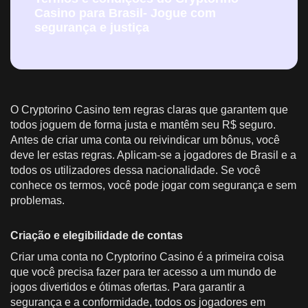
Casino para Brasil- Jogue com
segurança e justiça
O Cryptorino Casino tem regras claras que garantem que
todos joguem de forma justa e mantêm seu R$ seguro.
Antes de criar uma conta ou reivindicar um bônus, você
deve ler estas regras. Aplicam-se a jogadores de Brasil e a
todos os utilizadores dessa nacionalidade. Se você
conhece os termos, você pode jogar com segurança e sem
problemas.
Criação e elegibilidade de contas
Criar uma conta no Cryptorino Casino é a primeira coisa
que você precisa fazer para ter acesso a um mundo de
jogos divertidos e ótimas ofertas. Para garantir a
segurança e a conformidade, todos os jogadores em