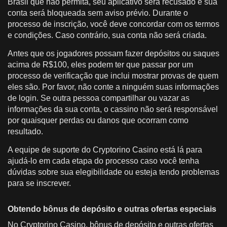
Brasil que não permita, seu aplicativo será recusado e sua
conta será bloqueada sem aviso prévio. Durante o
processo de inscrição, você deve concordar com os termos
e condições. Caso contrário, sua conta não será criada.
Antes que os jogadores possam fazer depósitos ou saques
acima de R$100, eles podem ter que passar por um
processo de verificação que inclui mostrar provas de quem
eles são. Por favor, não conte a ninguém suas informações
de login. Se outra pessoa compartilhar ou vazar as
informações da sua conta, o cassino não será responsável
por quaisquer perdas ou danos que ocorram como
resultado.
A equipe de suporte do Cryptorino Casino está lá para
ajudá-lo em cada etapa do processo caso você tenha
dúvidas sobre sua elegibilidade ou esteja tendo problemas
para se inscrever.
Obtendo bônus de depósito e outras ofertas especiais
No Cryptorino Casino, bônus de depósito e outras ofertas